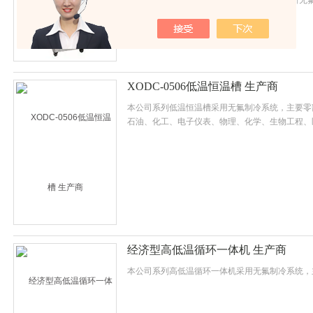
的降温制冷设备。系列低温恒温槽采用国.际.新
定可靠。为用户工作时提供一个冷热受控，温度均
品在槽内直接进行恒定温度试验或测试，可直接加
如对反应釜、全自动合成仪器、萃取以及冷凝装置
XODC-0506低温恒温槽 生产商
本公司系列低温恒温槽采用无氟制冷系统，主要零
石油、化工、电子仪表、物理、化学、生物工程、
及化学分析等研究部门、高等院校、企业质检及生
温度均匀恒定的液体环境，对试验样品或生产的产
用于直接加热或制冷，作为辅助加热或制冷的温度
经济型高低温循环一体机 生产商
本公司系列高低温循环一体机采用无氟制冷系统，