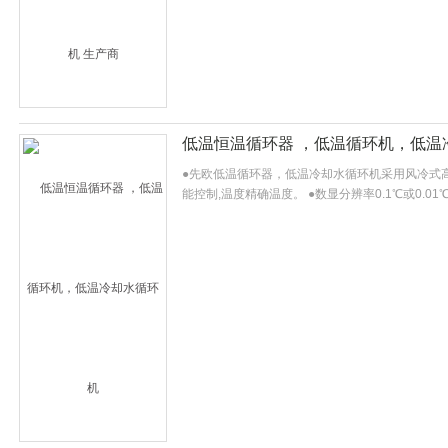
低温恒温循环器 ，低温循环机，低温
●先欧低温循环器，低温冷却水循环机采用风冷式高
能控制,温度精确温度。 ●数显分辨率0.1℃或0.
温保护,自动切断电源并报警。 ●制冷系统过热、