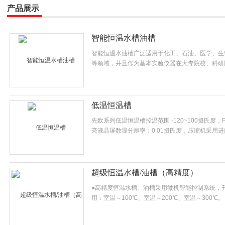
产品展示
司
智能恒温水槽油槽
智能恒温水油槽广泛适用于化工、石油、医学、生
等领域，并且作为基本实验仪器在大专院校、科研
低温恒温槽
先欧系列低温恒温槽控温范围 -120~100摄氏度，P
亮液晶屏数显分辨率：0.01摄氏度，压缩机采用
超级恒温水槽/油槽（高精度）
●高精度恒温水槽、油槽采用微机智能控制系统，升
用：室温～100℃、室温～200℃、室温～300℃
定值，数显分辨率0.01℃或0.1℃，触摸按键操作
恒定，循环泵可把槽内被加热液体外引去加热或恒