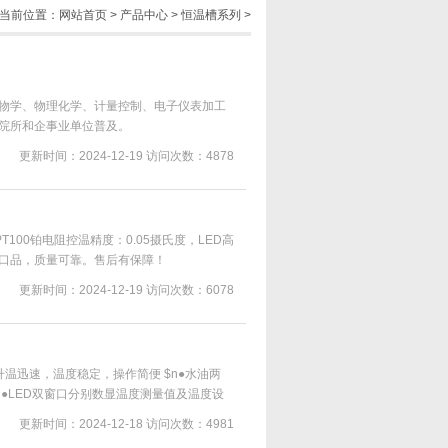
当前位置：
网站首页
>
产品中心
>
恒温槽系列
>
物学、物理化学、计量控制、电子仪表加工
院所和企事业单位普及。
更新时间：2024-12-19
访问次数：4878
T100铂电阻控温精度：0.05摄氏度，LED高
进口品，质量可靠。售后有保障！
更新时间：2024-12-19
访问次数：6078
温迅速，温度稳定，操作简便 $n●水油两
。 ●LED双窗口分别数显温度测量值及温度设
方便。$n ●可内外循环，内循环保证温度均匀
更新时间：2024-12-18
访问次数：4981
温机外实验器。