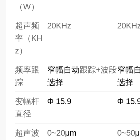
（W）
超声频
20KHz
20KH
率（KH
z）
频率跟
窄幅
自动
跟踪+波段
窄幅
踪
选择
选择
变幅杆
Φ
15.9
Φ
15.
直径
超声波
0~20
μm
0~50