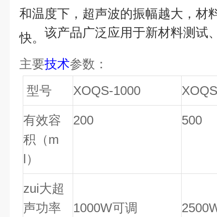
和温度
下，超声波的振幅越大，材
该产品广泛应用于新材料测试
快。
主要
技术
参数：
型号
XOQS
-
10
00
XOQ
有效容
200
500
积（m
l）
zui大超
声功率
10
00W
可调
25
00