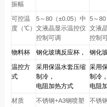
振幅
可控温
5～80（±0.
05
）
中
5～80
度（
℃
）
文液晶显示
温控仪
文液
控制可调
控制
物料
杯
钢化玻璃
反应杯，
钢化
温控
方
采用保温水套压缩
采用
式
制冷，
制冷
电阻加热
方式
电阻
材质
不锈钢+A3钢喷塑
不锈钢