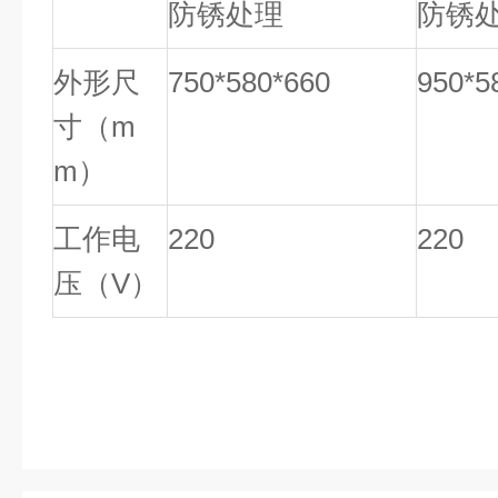
防锈处理
防锈
外形尺
7
50*580*660
9
50*5
寸（m
m）
工作电
220
220
压（V）